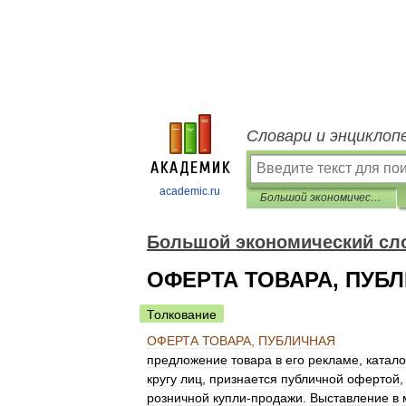
Словари и энциклоп
academic.ru
Большой экономический словарь
Большой экономический сл
ОФЕРТА ТОВАРА, ПУБ
Толкование
ОФЕРТА
ТОВАРА
,
ПУБЛИЧНАЯ
предложение
товара
в
его
рекламе
,
катало
кругу
лиц
,
признается
публичной
офертой
розничной
купли
-
продажи
.
Выставление
в