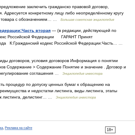
редложение заключить гражданско правовой договор,
. Адресуется конкретному лицу либо неопределённому кругу
ие товара с обозначением… …
Большая советская энциклопедия
едерации:Часть вторая
— (в редакции, действующей по
кодекс Российской Федерации ГАРАНТ Принят
 года К:Гражданский кодекс Российской Федерации:Часть… …
виды договоров, условия договоров Информация о понятии
оров Содержание > Содержание Понятие и значение . Договор и
 регулирование соглашения …
Энциклопедия инвестора
ость процедур по допуску ценных бумаг к обращению на
еимущества и недостатки листинга, виды листинга, этапы
ок листинга, делистинг… …
Энциклопедия инвестора
ка
,
Реклама на сайте
18+