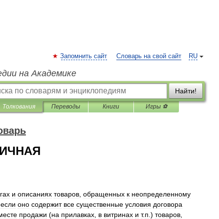
Запомнить сайт
Словарь на свой сайт
RU
едии на Академике
Найти!
Толкования
Переводы
Книги
Игры ⚽
оварь
ЛИЧНАЯ
гах
и
описаниях
товаров
,
обращенных
к
неопределенному
,
если
оно
содержит
все
существенные
условия
договора
месте
продажи
(
на
прилавках
,
в
витринах
и
т
.
п
.)
товаров
,