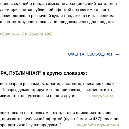
ление
сведений
о
продаваемых
товарах
(
описаний
,
каталогов
,
одажи
признается
публичной
офертой
независимо
от
того
,
словия
договора
розничной
купли
-
продажи
,
за
исключением
то
соответствующие
товары
не
предназначены
для
продажи
.
вой
экономики
.
А
.
Н
.
Азрилиян
.
1997
.
ОФЕРТА, СВОБОДНАЯ
РА, ПУБЛИЧНАЯ" в других словарях:
 товара в рекламе, каталогах, листовках, описаниях, если
 Товары, демонстрируемые на прилавках, в витринах и т.п.,
висимо от того, указаны ли цена и другие… …
Словарь бизнес-
ние товара в его рекламе, каталогах и описаниях товаров,
признается публичной офертой (пункт 2 статьи 437), если оно
вора розничной купли продажи. 2.… …
Официальная терминология