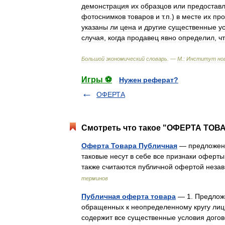
демонстрация
их
образцов
или
предостав
фотоснимков
товаров
и
т
.
п
.)
в
месте
их
пр
указаны
ли
цена
и
другие
существенные
у
случая
,
когда
продавец
явно
определил
,
ч
Большой
экономический
словарь
. —
М
.
:
Институт
но
Игры ⚽
Нужен реферат?
ОФЕРТА
Смотреть что такое "ОФЕРТА ТОВА
Оферта Товара Публичная
— предложение
таковые несут в себе все признаки оферты.
также считаются публичной офертой неза
терминов
Публичная оферта товара
— 1. Предложе
обращенных к неопределенному кругу лиц, 
содержит все существенные условия дого