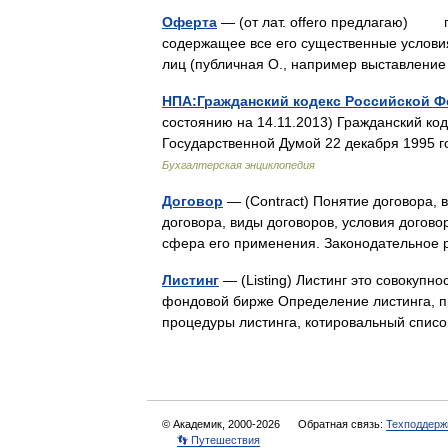
Оферта
— (от лат. offero предлагаю) п
содержащее все его существенные условия
лиц (публичная О., например выставлен
НПА:Гражданский кодекс Российской Ф
состоянию на 14.11.2013) Гражданский 
Государственной Думой 22 декабря 1995
Бухгалтерская энциклопедия
Договор
— (Contract) Понятие договора, 
договора, виды договоров, условия догов
сфера его применения. Законодательное
Листинг
— (Listing) Листинг это совокупн
фондовой бирже Определение листинга, пр
процедуры листинга, котировальный спис
© Академик, 2000-2026
Обратная связь:
Техподдерж
👣 Путешествия